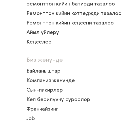
ремонттон кийин батирди тазалоо
Ремонттон кийин коттеджди тазалоо
Ремонттон кийин кеңсени тазалоо
Айыл үйлөрү
Кеңселер
Биз жөнүндө
Байланыштар
Компания жөнүндө
Сын-пикирлер
Көп берилүүчү суроолор
Франчайзинг
Job