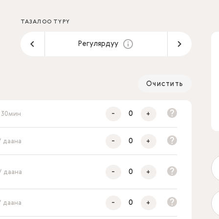
ТАЗАЛОО ТҮРҮ
Регулярдуу
Очистить
-
+
/ 30мин
-
+
/ даана
-
+
/ даана
-
+
/ даана