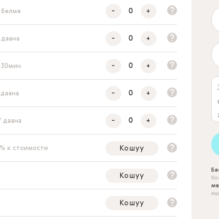
-
+
/ белме
-
+
/ даана
-
+
/ 30мин
-
+
/ даана
-
+
/ даана
Кошуу
 % к стоимости
Ба
Кошуу
Ко
ма
иш
Кошуу