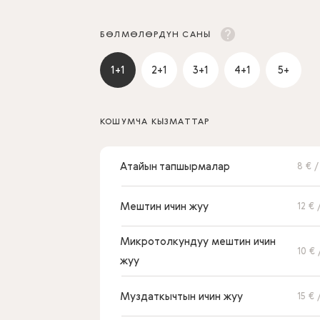
БӨЛМӨЛӨРДҮН САНЫ
1+1
2+1
3+1
4+1
5+
КОШУМЧА КЫЗМАТТАР
Атайын тапшырмалар
8 € 
Мештин ичин жуу
12 € 
Микротолкундуу мештин ичин
10 € 
жуу
Муздаткычтын ичин жуу
15 € 