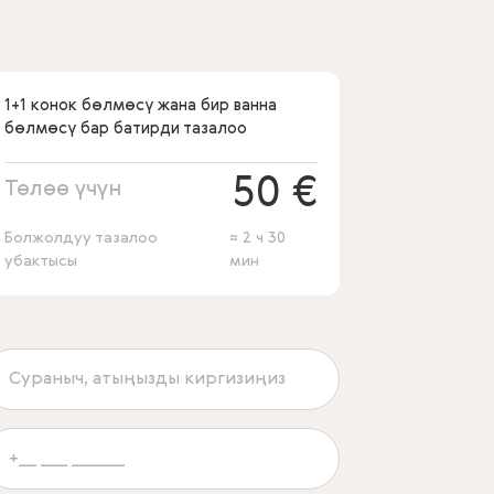
1+1 конок бөлмөсү жана бир ванна
бөлмөсү бар батирди тазалоо
50 €
Төлөө үчүн
Болжолдуу тазалоо
≈ 2 ч 30
убактысы
мин