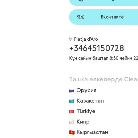
Вконтакте
Platja d'Aro
+34645150728
Күн сайын баштап 8:30 чейин 22
Башка өлкөлөрдө Clea
Орусия
Казакстан
Türkiye
Кипр
Кыргызстан