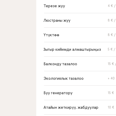
Терезе жуу
4 € 
Люстраны жуу
8 € 
Үтүктөө
8 € 
Зыгыр кийимди алмаштырыңыз
5 € 
Балконду тазалоо
15 € 
Экологиялык тазалоо
+ 40
Буу генератору
15 €
Атайын жеткирүү. жабдуулар
10 €