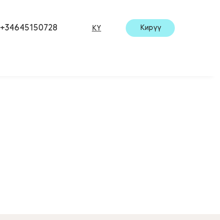
+34645150728
Кирүү
KY