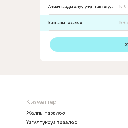
Ачкычтарды алуу үчүн токтоңуз
10 €
Ваннаны тазалоо
15 € 
Ж
Кызматтар
Жалпы тазалоо
Үзгүлтүксүз тазалоо