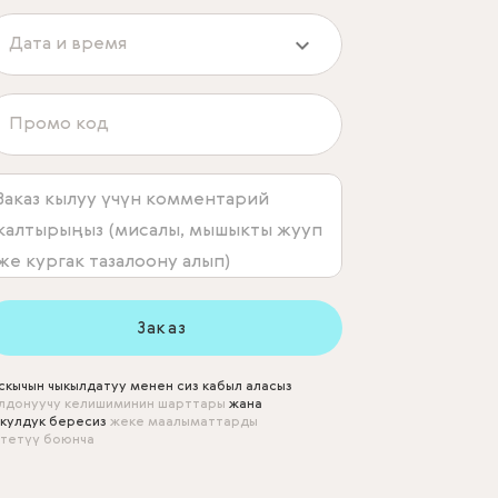
Заказ
скычын чыкылдатуу менен сиз кабыл аласыз
лдонуучу келишиминин шарттары
жана
кулдук бересиз
жеке маалыматтарды
тетүү боюнча