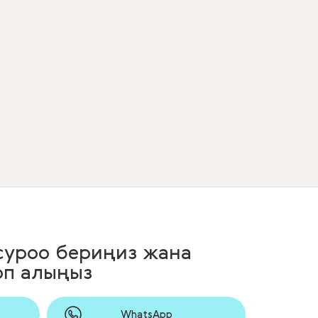
 суроо бериңиз жана
оп алыңыз
WhatsApp