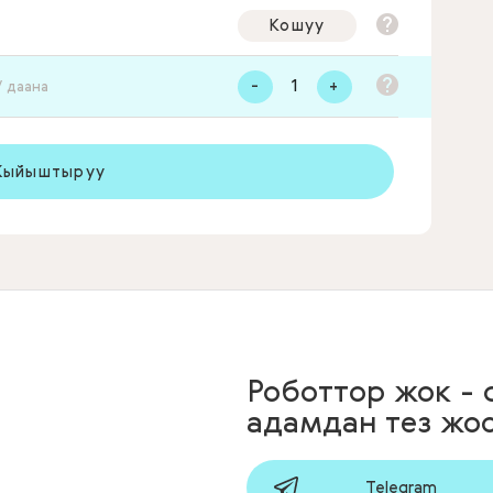
Кошуу
-
+
/ даана
ыйыштыруу
Роботтор жок -
адамдан тез жо
Telegram