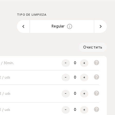
TIPO DE LIMPIEZA
Regular
Очистить
-
+
 / 30mín.
-
+
€ / uds
-
+
€ / uds
-
+
€ / uds