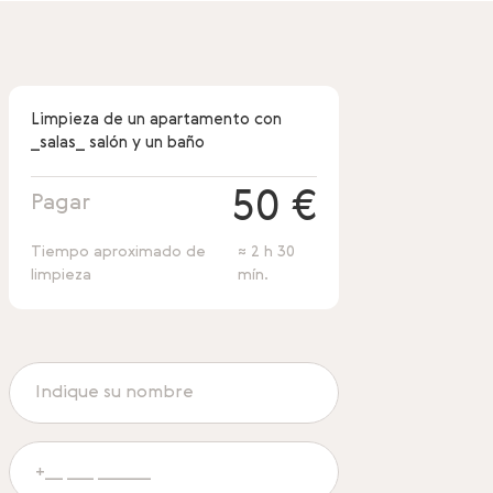
Limpieza de un apartamento con
_salas_ salón y un baño
50 €
Pagar
Tiempo aproximado de
≈ 2 h 30
limpieza
mín.