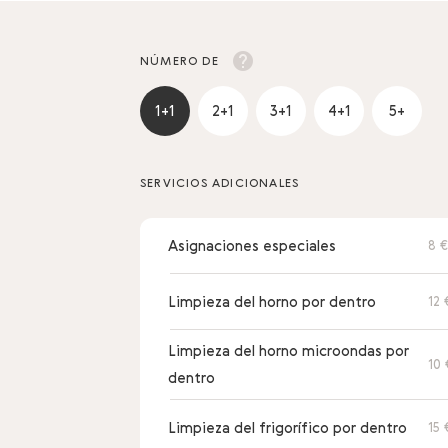
NÚMERO DE
1+1
2+1
3+1
4+1
5+
SERVICIOS ADICIONALES
Asignaciones especiales
8 €
Limpieza del horno por dentro
12 
Limpieza del horno microondas por
10 
dentro
Limpieza del frigorífico por dentro
15 