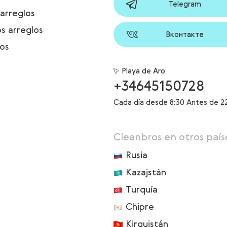
Telegram
arreglos
s arreglos
Вконтакте
los
Playa de Aro
+34645150728
Cada día desde 8:30 Antes de 2
Cleanbros en otros país
Rusia
Kazajstán
Turquía
Chipre
Kirguistán