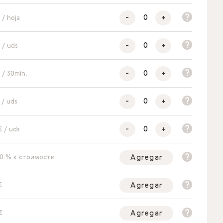
-
+
 / hoja
-
+
 / uds
-
+
 / 30mín.
-
+
 / uds
-
+
€ / uds
Agregar
40 % к стоимости
Agregar
€
Agregar
€