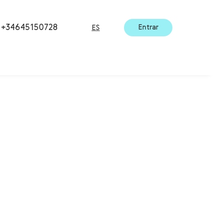
+34645150728
Entrar
ES