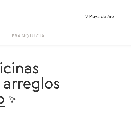
Playa de Aro
A
FRANQUICIA
icinas
 arreglos
o