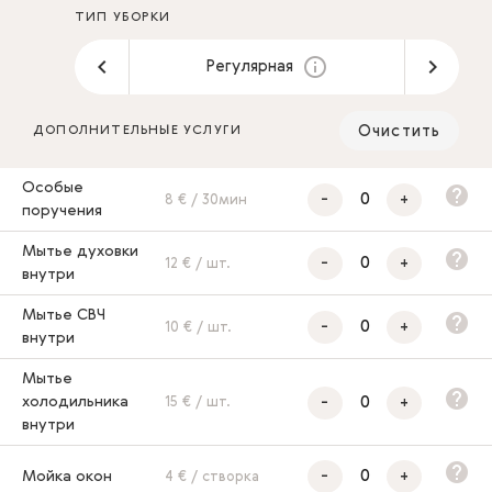
ТИП УБОРКИ
Регулярная
Очистить
ДОПОЛНИТЕЛЬНЫЕ УСЛУГИ
Особые
-
+
8 € / 30мин
поручения
Мытье духовки
-
+
12 € / шт.
внутри
Мытье СВЧ
-
+
10 € / шт.
внутри
Мытье
-
+
холодильника
15 € / шт.
внутри
-
+
Мойка окон
4 € / створка