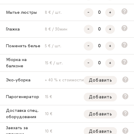
-
+
Мытье люстры
8 € / шт.
-
+
Глажка
8 € / 30мин
-
+
Поменять белье
5 € / шт.
Уборка на
-
+
15 € / шт.
балконе
Эко-уборка
Добавить
+ 40 % к стоимости
Парогенератор
Добавить
15 €
Доставка спец.
Добавить
10 €
оборудования
Заехать за
Добавить
10 €