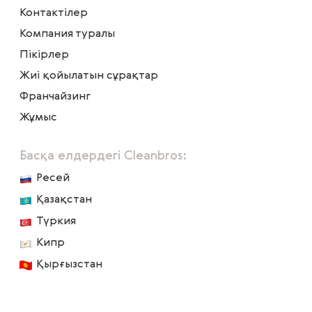
Контактілер
Компания туралы
Пікірлер
Жиі қойылатын сұрақтар
Франчайзинг
Жұмыс
Басқа елдердегі Cleanbros:
Ресей
Қазақстан
Түркия
Кипр
Қырғызстан