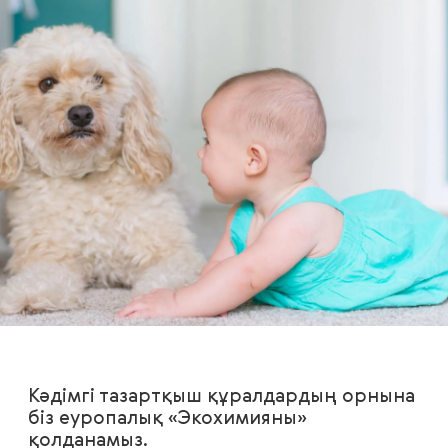
Кәдімгі тазартқыш құралдардың орнына
біз еуропалық «Экохимияны»
қолданамыз.