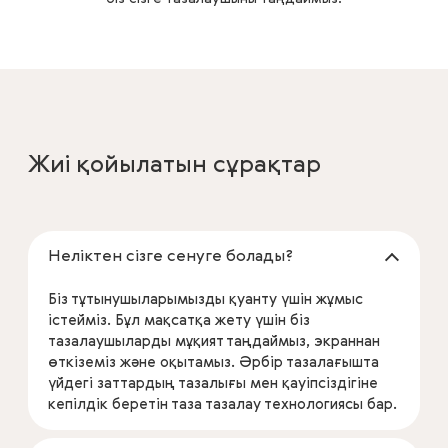
Жиі қойылатын сұрақтар
Неліктен сізге сенуге болады?
Біз тұтынушыларымызды қуанту үшін жұмыс
істейміз. Бұл мақсатқа жету үшін біз
тазалаушыларды мұқият таңдаймыз, экраннан
өткіземіз және оқытамыз. Әрбір тазалағышта
үйдегі заттардың тазалығы мен қауіпсіздігіне
кепілдік беретін таза тазалау технологиясы бар.