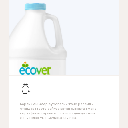
Барлық өнімдер еуропалық және ресейлік
стандарттарға сәйкес қатаң сынақтан және
сертификаттаудан өтті және адамдар мен
жануарлар үшін мүлдем қауіпсіз.