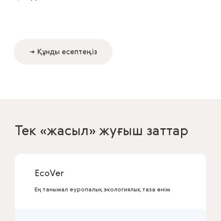
→ Құнды есептеңіз
Тек «жасыл» жуғыш заттар
EcoVer
Ең танымал еуропалық экологиялық таза өнім