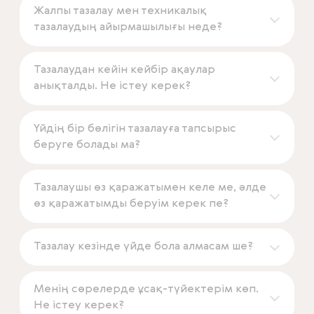
Жалпы тазалау мен техникалық
тазалаудың айырмашылығы неде?
Тазалаудан кейін кейбір ақаулар
анықталды. Не істеу керек?
Үйдің бір бөлігін тазалауға тапсырыс
беруге болады ма?
Тазалаушы өз қаражатымен келе ме, әлде
өз қаражатымды беруім керек пе?
Тазалау кезінде үйде бола алмасам ше?
Менің сөрелерде ұсақ-түйектерім көп.
Не істеу керек?