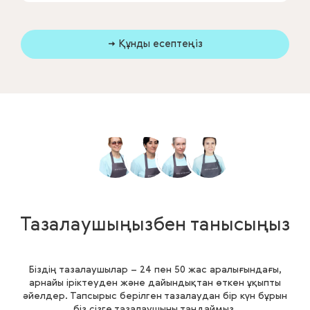
→ Құнды есептеңіз
Тазалаушыңызбен танысыңыз
Біздің тазалаушылар – 24 пен 50 жас аралығындағы,
арнайы іріктеуден және дайындықтан өткен ұқыпты
әйелдер. Тапсырыс берілген тазалаудан бір күн бұрын
біз сізге тазалаушыны таңдаймыз.