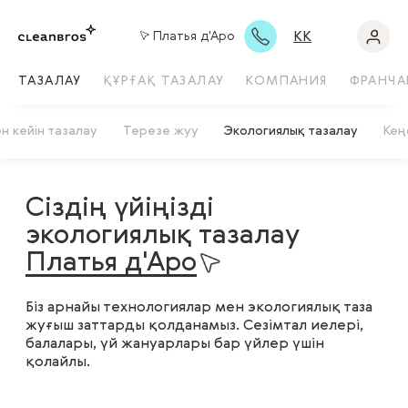
KK
Платья д'Аро
ТАЗАЛАУ
ҚҰРҒАҚ ТАЗАЛАУ
КОМПАНИЯ
ФРАНЧА
 кейін тазалау
Терезе жуу
Экологиялық тазалау
Кең
Сіздің үйіңізді
экологиялық тазалау
Платья д'Аро
Біз арнайы технологиялар мен экологиялық таза
жуғыш заттарды қолданамыз. Сезімтал иелері,
балалары, үй жануарлары бар үйлер үшін
қолайлы.