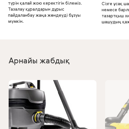
түрін қалай жою керектігін білеміз.
Сізге ұсақ 
Тазалау құралдарын дұрыс
немесе барл
пайдаланбау жаңа жөндеуді бұзуы
тазартқыш х
мүмкін.
шашудың қаж
Арнайы жабдық