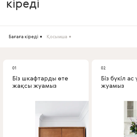
кіреді
Бағаға кіреді
Қосымша
01
02
Біз шкафтарды өте
Біз бүкіл а
жақсы жуамыз
жуамыз