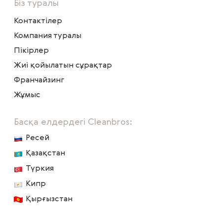
Біз туралы
Контактілер
Компания туралы
Пікірлер
Жиі қойылатын сұрақтар
Франчайзинг
Жұмыс
Басқа елдердегі Cleanbros:
Ресей
Қазақстан
Түркия
Кипр
Қырғызстан