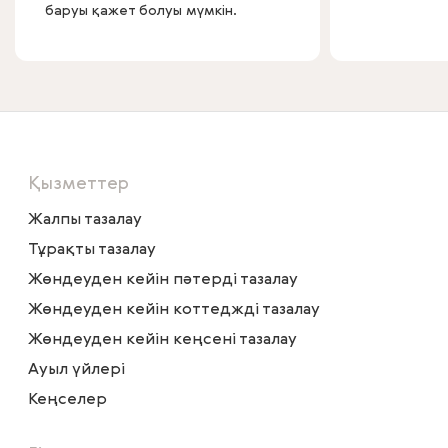
баруы қажет болуы мүмкін.
Қызметтер
Жалпы тазалау
Тұрақты тазалау
Жөндеуден кейін пәтерді тазалау
Жөндеуден кейін коттеджді тазалау
Жөндеуден кейін кеңсені тазалау
Ауыл үйлері
Кеңселер