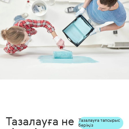
Тазалауға не
Тазалауға тапсырыс
беріңіз