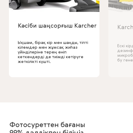
Кәсіби шаңсорғыш Karcher
Karc
Ықшам, бірақ кір мен шаңды, тіпті
Ескі кі
кілемдер мен жұмсақ жиһаз
дезинф
үйінділеріне терең еніп
микроб
кеткендерді де тиімді кетіруге
бу ген
жеткілікті күшті.
Фотосуреттен бағаны