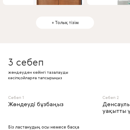
+ Толық тізім
3 себеп
жөндеуден кейінгі тазалауды
кәсіпқойларға тапсырыңыз
Себеп 1
Себеп 2
Жөндеуді бұзбаңыз
Денсаулы
уақытты 
Біз ластанудың осы немесе басқа