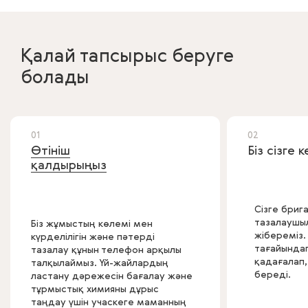
Қалай тапсырыс беруге
болады
01
02
Өтініш
Біз сізге 
қалдырыңыз
Сізге бриг
тазалаушы
Біз жұмыстың көлемі мен
жібереміз.
күрделілігін және пәтерді
тағайында
тазалау құнын телефон арқылы
қадағалап,
талқылаймыз. Үй-жайлардың
береді.
ластану дәрежесін бағалау және
тұрмыстық химияны дұрыс
таңдау үшін учаскеге маманның