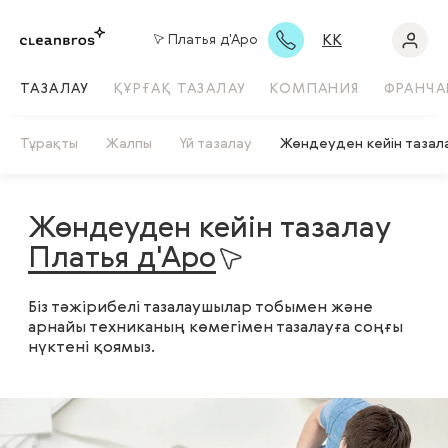
KK
Платья д'Аро
ТАЗАЛАУ
ҚҰРҒАҚ ТАЗАЛАУ
КОМПАНИЯ
ФРАНЧА
Тұрақты
Жалпы
Үй тазалау
Жөндеуден кейін тазал
Жөндеуден кейін тазалау
Платья д'Аро
Біз тәжірибелі тазалаушылар тобымен және
арнайы техниканың көмегімен тазалауға соңғы
нүктені қоямыз.