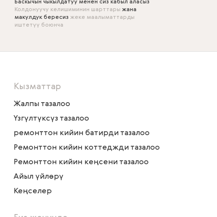
Баскычын чыкылдатуу менен сиз кабыл аласыз
Колдонуучу келишиминин шарттары
жана
макулдук бересиз
жеке маалыматтарды
иштетүү боюнча
Кызматтар
Жалпы тазалоо
Үзгүлтүксүз тазалоо
ремонттон кийин батирди тазалоо
Ремонттон кийин коттеджди тазалоо
Ремонттон кийин кеңсени тазалоо
Айыл үйлөрү
Кеңселер