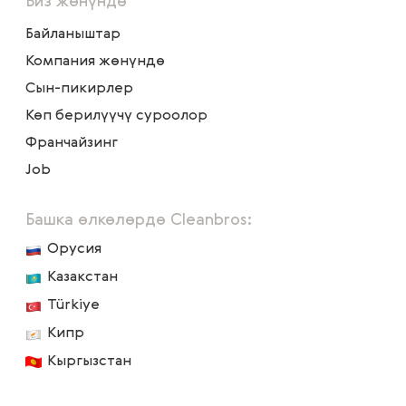
Биз жөнүндө
Байланыштар
Компания жөнүндө
Сын-пикирлер
Көп берилүүчү суроолор
Франчайзинг
Job
Башка өлкөлөрдө Cleanbros:
Орусия
Казакстан
Türkiye
Кипр
Кыргызстан