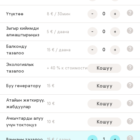
-
+
Үтүктөө
8 € / 30мин
Зыгыр кийимди
-
+
5 € / даана
алмаштырыңыз
Балконду
-
+
15 € / даана
тазалоо
Экологиялык
Кошуу
+ 40 % к стоимости
тазалоо
Буу генератору
Кошуу
15 €
Атайын жеткирүү.
Кошуу
10 €
жабдуулар
Ачкычтарды алуу
Кошуу
10 €
үчүн токтоңуз
-
+
Ваннаны тазалоо
15 € / даана