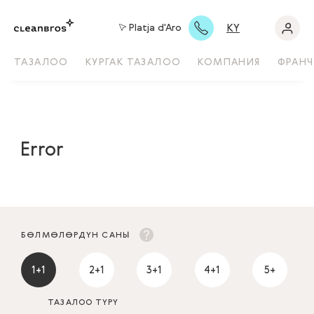
KY
Platja d'Aro
ТАЗАЛОО
КУРГАК ТАЗАЛОО
КОМПАНИЯ
ФРАНЧ
Error
БӨЛМӨЛӨРДҮН САНЫ
1+1
2+1
3+1
4+1
5+
ТАЗАЛОО ТҮРҮ