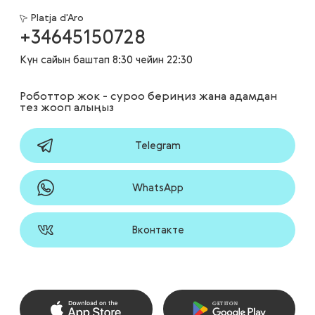
Platja d'Aro
+34645150728
Күн сайын баштап 8:30 чейин 22:30
Роботтор жок - суроо бериңиз жана адамдан
тез жооп алыңыз
Telegram
WhatsApp
Вконтакте