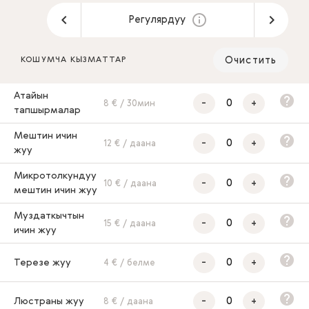
Регулярдуу
Очистить
КОШУМЧА КЫЗМАТТАР
Атайын
-
+
8 € / 30мин
тапшырмалар
Мештин ичин
-
+
12 € / даана
жуу
Микротолкундуу
-
+
10 € / даана
мештин ичин жуу
Муздаткычтын
-
+
15 € / даана
ичин жуу
-
+
Терезе жуу
4 € / белме
-
+
Люстраны жуу
8 € / даана