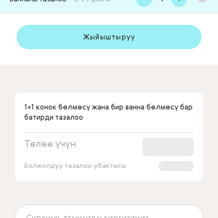
Жыйыштыруу
1+1 конок бөлмөсү жана бир ванна бөлмөсү бар
батирди тазалоо
Төлөө үчүн
Болжолдуу тазалоо убактысы