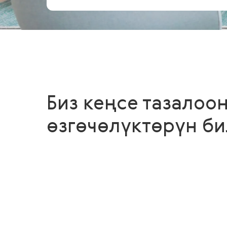
Биз кеңсе тазалоо
өзгөчөлүктөрүн б