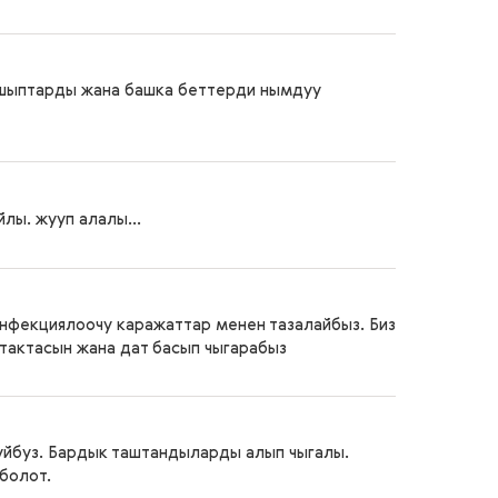
 шыптарды жана башка беттерди нымдуу
ы. жууп алалы...
нфекциялоочу каражаттар менен тазалайбыз. Биз
тактасын жана дат басып чыгарабыз
уйбуз. Бардык таштандыларды алып чыгалы.
болот.