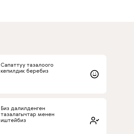
Сапаттуу тазалоого
кепилдик беребиз
Биз далилденген
тазалагычтар менен
иштейбиз