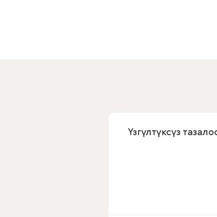
Үзгүлтүксүз тазало