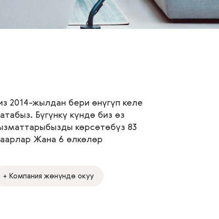
из 2014-жылдан бери өнүгүп келе
атабыз. Бүгүнкү күндө биз өз
ызматтарыбызды көрсөтөбүз 83
аарлар Жана 6 өлкөлөр
+ Компания жөнүндө окуу