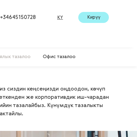
+34645150728
Кирүү
KY
ялык тазалоо
Офис тазалоо
из сиздин кеңсеңизди оңдоодон, көчүп
еткенден же корпоративдик иш-чарадан
ийин тазалайбыз. Күнүмдүк тазалыкты
актайлы.