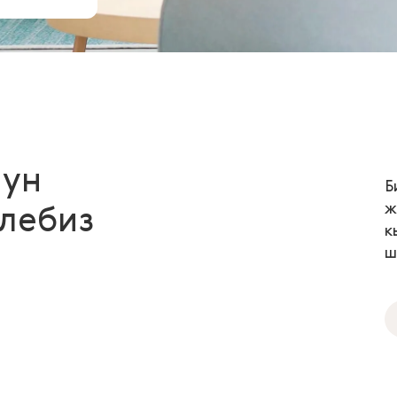
нун
Б
ж
илебиз
к
ш