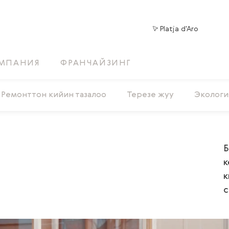
Platja d'Aro
МПАНИЯ
ФРАНЧАЙЗИНГ
Ремонттон кийин тазалоо
Терезе жуу
Экологи
Б
к
к
с