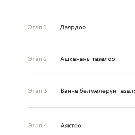
Этап 1
Даярдоо
Этап 2
Ашкананы тазалоо
Этап 3
Ванна бөлмөлөрүн тазал
Этап 4
Аяктоо