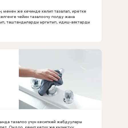
ң менен же кечинде келип тазалап, иретке
келгенге чейин тазалоочу полду жана
чып, таштандыларды ыргытып, идиш-аяктарды
ында тазалоо үчүн кесипкөй жабдуулары
лет. Оңдоо, көчүп кетүү же кызыктуу