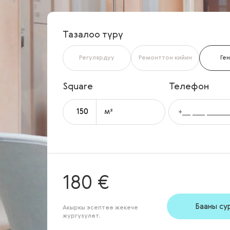
Тазалоо түрү
Регулярдуу
Ремонттон кийин
Ге
м²
180 €
Бааны су
Акыркы эсептөө жекече
жүргүзүлөт.