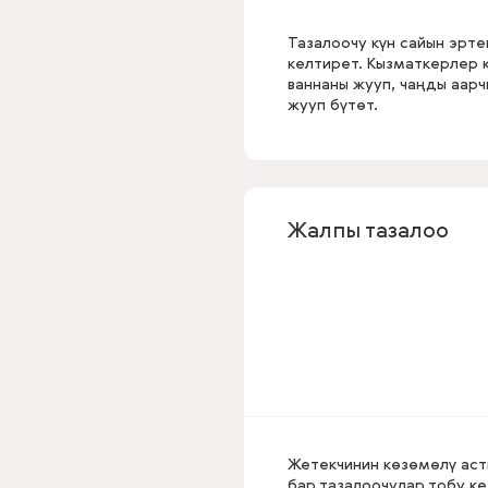
Тазалоочу күн сайын эрте
келтирет. Кызматкерлер 
ваннаны жууп, чаңды аар
жууп бүтөт.
Жалпы тазалоо
Жетекчинин көзөмөлү аст
бар тазалоочулар тобу ке