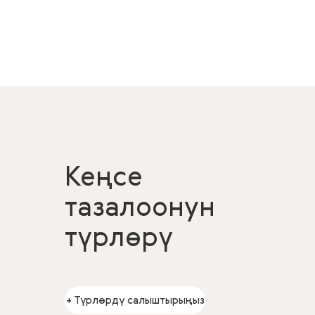
Кеңсе
тазалоонун
түрлөрү
+ Түрлөрдү салыштырыңыз