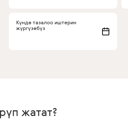
Күндө тазалоо иштерин
жүргүзөбүз
рүп жатат?