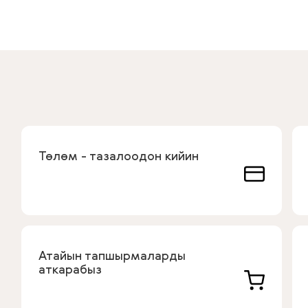
Төлөм - тазалоодон кийин
Атайын тапшырмаларды
аткарабыз