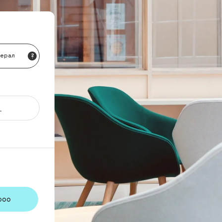
нерал
?
роо