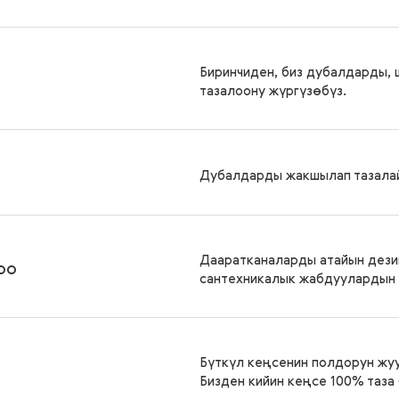
Биринчиден, биз дубалдарды,
тазалоону жүргүзөбүз.
Дубалдарды жакшылап тазалайл
Дааратканаларды атайын дези
оо
сантехникалык жабдуулардын 
Бүткүл кеңсенин полдорун жу
Бизден кийин кеңсе 100% таза 