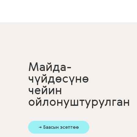
Майда-
чүйдөсүнө
чейин
ойлонуштурулган
→ Баасын эсептөө