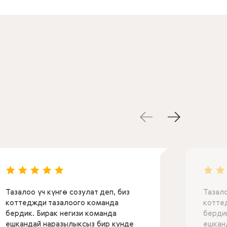
Тазалоо үч күнгө созулат деп, биз
Тазало
коттеджди тазалоого команда
котте
бердик. Бирак негизи команда
бердик
ешкандай наразылыксыз бир кунде
ешкан