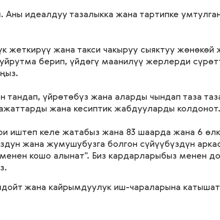
ты. Аны идеалдуу тазалыкка жана тартипке умтулг
к жеткирүү жана такси чакыруу сыяктуу жөнөкөй 
уйрутма берип, үйдөгү маанилүү жерлерди сүрөт
ңыз.
н тандап, үйрөтөбүз жана аларды чындап таза таз
аражаттарды жана кесиптик жабдууларды колдонот
ри иштеп келе жатабыз жана 83 шаарда жана 6 өлк
здун жана жумушубузга болгон сүйүүбүздүн аркас
 менен кошо алынат". Биз кардарларыбыз менен д
з.
лдойт жана кайрымдуулук иш-чараларына катышат