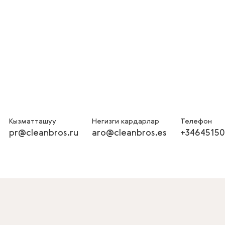
Кызматташуу
Негизги кардарлар
Телефон
pr@cleanbros.ru
aro@cleanbros.es
+34645150