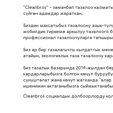
"Cleanbros" - заманбап тазалоо кызма
сүйгөн адамдар жараткан.
Биздин максатыбыз тазалоону азык-түлү
мобилдик тиркеме аркылуу тазалоого б
профессионал тазалоочуларга тапшыры
Биз ар бир тазалагычты кылдаттык мене
атайын, экологиялык таза тазалоочу к
Биз тазалык базарында 2014-жылдан бе
кардарларыбызга болгон көңүл буруубу
сунушталат жана көчүп жатканда "алар
ишенимин актаганыбызга сыймыктанабы
Cleanbros социалдык долбоорлорду ко