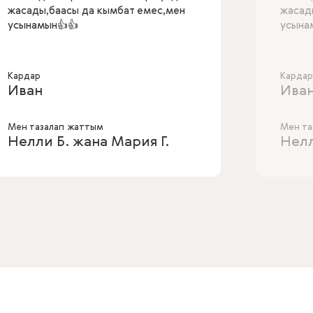
жасады,баасы да кымбат емес,мен
жасад
усынамын👍👍
усына
Кардар
Кардар
Иван
Ива
Мен тазалап жаттым
Мен та
Нелли Б. жана Мария Г.
Нелл