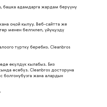
ан, башка адамдарга жардам берүүнү
жана оңой кылуу. Веб-сайтта же
төр менен белгилеп, үйүңүздү
алоого түрткү беребиз. Cleanbros
.
өдө өкүлдүк кылабыз. Биз
ында өсөбүз. Cleanbros досторуна
ос болгонубузга жана алардын
.