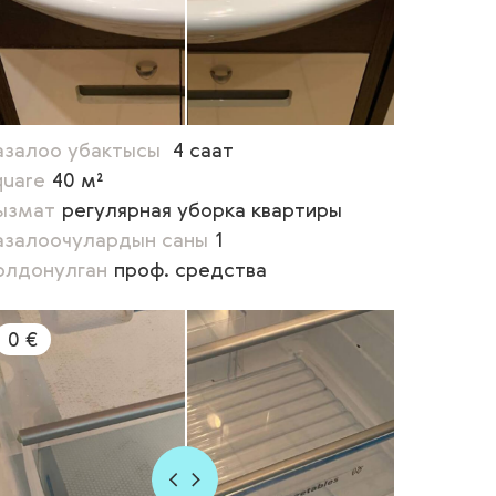
азалоо убактысы
4 саат
quare
40 м²
ызмат
регулярная уборка квартиры
азалоочулардын саны
1
олдонулган
проф. средства
0 €