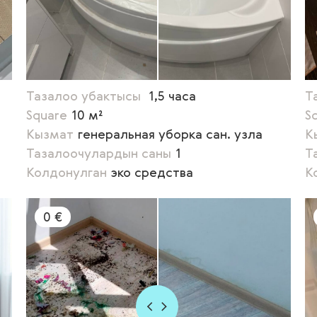
Тазалоо убактысы
1,5 часа
Т
Square
10 м²
S
Кызмат
генеральная уборка сан. узла
К
Тазалоочулардын саны
1
Т
Колдонулган
эко средства
К
0 €