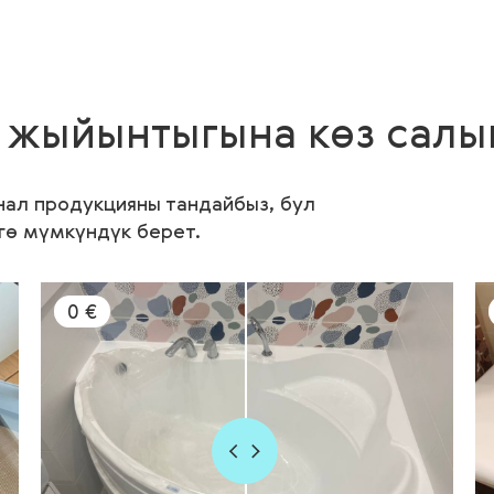
 жыйынтыгына көз салы
нал продукцияны тандайбыз, бул
гө мүмкүндүк берет.
0 €