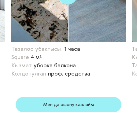
Тазалоо убактысы
1 часа
Т
Square
4 м²
К
Кызмат
уборка балкона
Т
Колдонулган
проф. средства
К
Мен да ошону каалайм