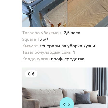
Тазалоо убактысы
2,5 часа
Square
15 м²
Кызмат
генеральная уборка кухни
Тазалоочулардын саны
1
Колдонулган
проф. средства
0 €