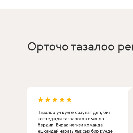
Орточо тазалоо рей
Тазалоо үч күнгө созулат деп, биз
коттеджди тазалоого команда
бердик. Бирак негизи команда
ешкандай наразылыксыз бир кунде