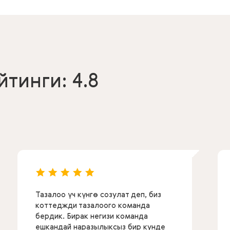
тинги: 4.8
Тазалоо үч күнгө созулат деп, биз
коттеджди тазалоого команда
бердик. Бирак негизи команда
ешкандай наразылыксыз бир кунде