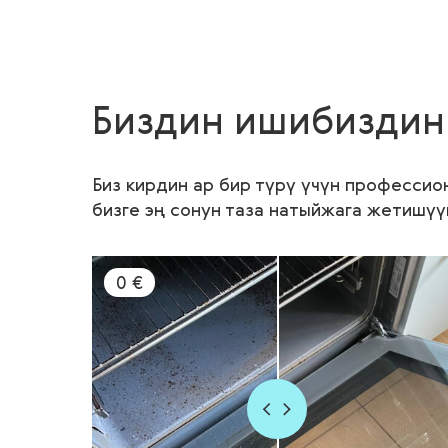
Биздин ишибиздин
Биз кирдин ар бир түрү үчүн профессио
бизге эң сонун таза натыйжага жетишүү
0 €