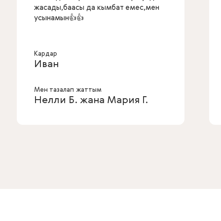
жасады,баасы да кымбат емес,мен
усынамын👍👍
Кардар
Иван
Мен тазалап жаттым
Нелли Б. жана Мария Г.