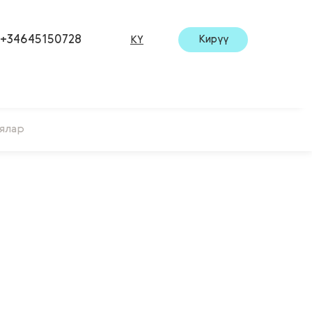
+34645150728
Кирүү
KY
ялар