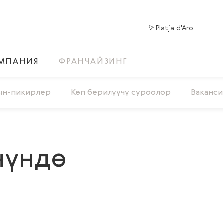
Platja d'Aro
МПАНИЯ
ФРАНЧАЙЗИНГ
ын-пикирлер
Көп берилүүчү суроолор
Ваканси
нүндө