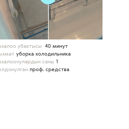
азалоо убактысы
40 минут
ызмат
уборка холодильника
азалоочулардын саны
1
олдонулган
проф. средства