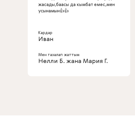
жасады,баасы да кымбат емес,мен
усынамын👍👍
Кардар
Иван
Мен тазалап жаттым
Нелли Б. жана Мария Г.