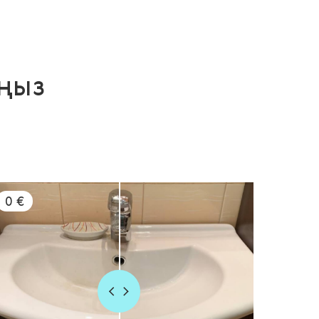
ңыз
0 €