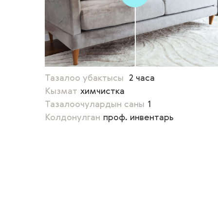
Тазалоо убактысы
2 часа
Кызмат
химчистка
Тазалоочулардын саны
1
Колдонулган
проф. инвентарь