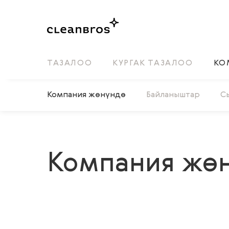
ТАЗАЛОО
КУРГАК ТАЗАЛОО
КО
Компания жөнүндө
Байланыштар
С
Компания жө