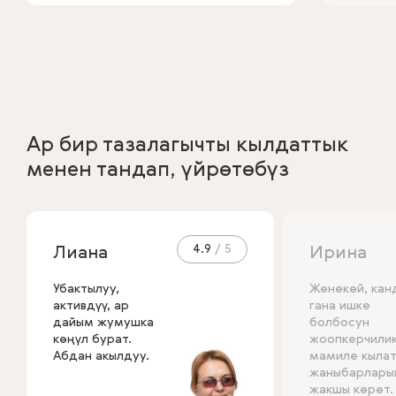
Ар бир тазалагычты кылдаттык
менен тандап, үйрөтөбүз
4.9
Лиана
Ирина
Убактылуу,
Жөнөкөй, кан
активдүү, ар
гана ишке
дайым жумушка
болбосун
көңүл бурат.
жоопкерчилик
Абдан акылдуу.
мамиле кылат
жаныбарлары
жакшы көрөт.