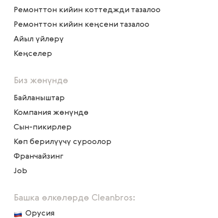
Ремонттон кийин коттеджди тазалоо
Ремонттон кийин кеңсени тазалоо
Айыл үйлөрү
Кеңселер
Биз жөнүндө
Байланыштар
Компания жөнүндө
Сын-пикирлер
Көп берилүүчү суроолор
Франчайзинг
Job
Башка өлкөлөрдө Cleanbros:
Орусия