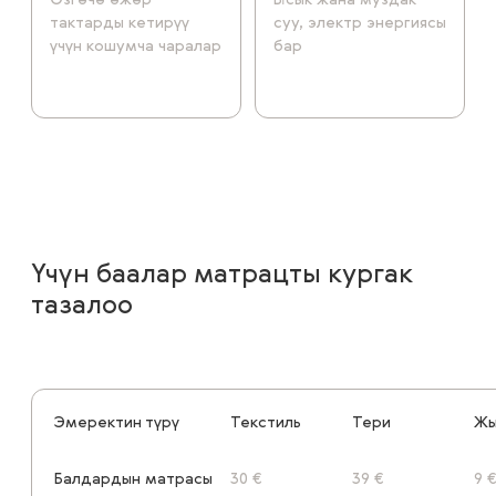
Өзгөчө өжөр
Ысык жана муздак
тактарды кетирүү
суу, электр энергиясы
үчүн кошумча чаралар
бар
Үчүн баалар матрацты кургак
тазалоо
Эмеректин түрү
Текстиль
Тери
Жы
Балдардын матрасы
30 €
39 €
9 €