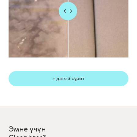
+ дагы 3 сүрөт
Эмне үчүн