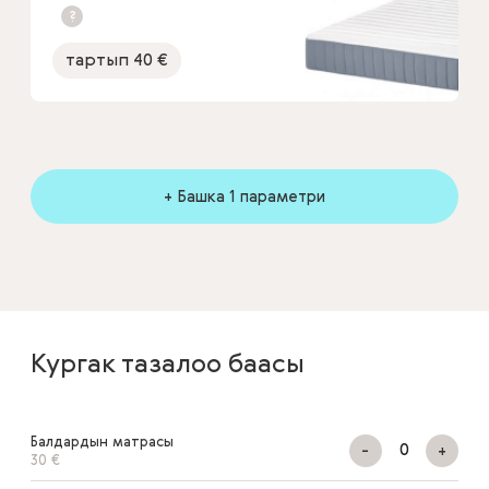
?
тартып 40 €
+ Башка 1 параметри
Кургак тазалоо баасы
Балдардын матрасы
-
+
30 €