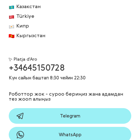
Казакстан
Türkiye
Кипр
Кыргызстан
Platja d'Aro
+34645150728
Күн сайын баштап 8:30 чейин 22:30
Роботтор жок - суроо бериңиз жана адамдан
тез жооп алыңыз
Telegram
WhatsApp