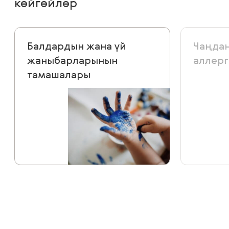
көйгөйлөр
Балдардын жана үй
Чаңдан
жаныбарларынын
аллерг
тамашалары