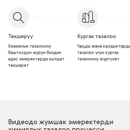
Текшерүү
Кургак тазалоо
Химиялык тазалоону
Чаңды жана калдыктард
баштоодон мурун биздин
тазалоо үчүн кургак
адис эмеректерди кылдат
тазалоону жүргүзөт
текшерет
Видеодо жумшак эмеректерди