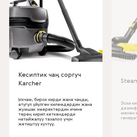
Кесиптик чаң соргуч
Stea
Karcher
Ыкчам, бирок кирди жана чаңды,
Эски к
атүгүл үйүлгөн килемдердин жана
дезинф
жумшак эмеректердин ичине
менен 
терең кирип кеткендерди
генера
натыйжалуу тазалоо үчүн
жетиштүү күчтүү.