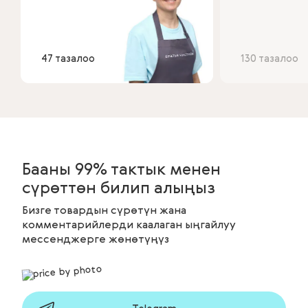
47 тазалоо
130 тазалоо
Бааны 99% тактык менен
сүрөттөн билип алыңыз
Бизге товардын сүрөтүн жана
комментарийлерди каалаган ыңгайлуу
мессенджерге жөнөтүңүз