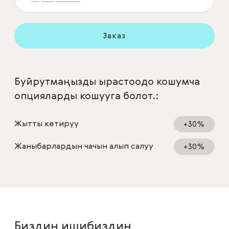
Заказ
Буйрутмаңызды ырастоодо кошумча
опцияларды кошууга болот.:
Жытты кетирүү
+30%
Жаныбарлардын чачын алып салуу
+30%
Биздин ишибиздин