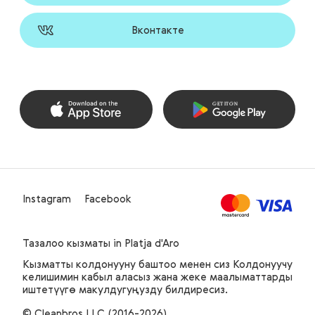
Вконтакте
Instagram
Facebook
Тазалоо кызматы
in Platja d'Aro
Кызматты колдонууну баштоо менен сиз Колдонуучу
келишимин кабыл аласыз жана жеке маалыматтарды
иштетүүгө макулдугуңузду билдиресиз.
© Cleanbros LLC (2016-2026)