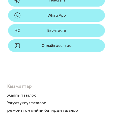
Telegram
WhatsApp
Вконтакте
Онлайн эсептөө
Кызматтар
Жалпы тазалоо
Үзгүлтүксүз тазалоо
ремонттон кийин батирди тазалоо