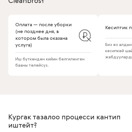
Cleanbros?
Оплата — после уборки
Кесиптик 
(не позднее дня, в
котором была оказана
Биз өз алдын
услуга)
кесипкөй ш
жабдуулард
Иш бүткөндөн кийин белгиленген
бааны төлөйсүз.
Кургак тазалоо процесси кантип
иштейт?