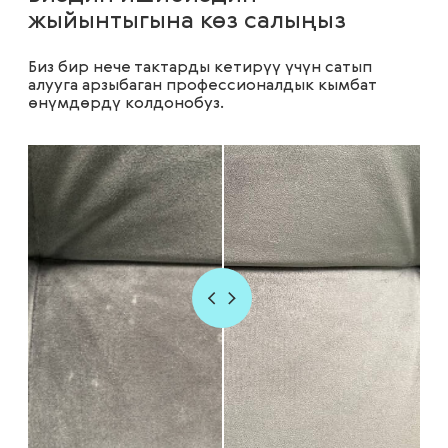
жыйынтыгына көз салыңыз
Биз бир нече тактарды кетирүү үчүн сатып
алууга арзыбаган профессионалдык кымбат
өнүмдөрдү колдонобуз.