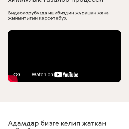
химиялык тазалоо процесси
Видеолорубузда ишибиздин жүрүшүн жана
жыйынтыгын көрсөтөбүз.
Адамдар бизге келип жаткан