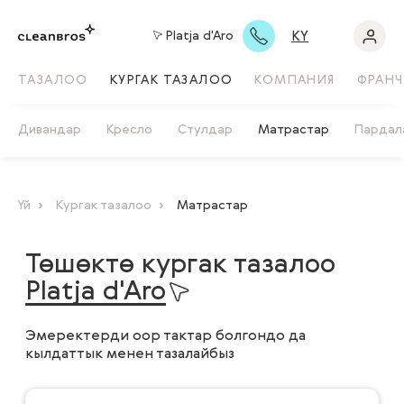
KY
Platja d'Aro
ТАЗАЛОО
КУРГАК ТАЗАЛОО
КОМПАНИЯ
ФРАНЧ
Дивандар
Кресло
Стулдар
Матрастар
Пардал
Үй
Кургак тазалоо
Матрастар
Төшөктө кургак тазалоо
Platja d'Aro
Эмеректерди оор тактар болгондо да
кылдаттык менен тазалайбыз