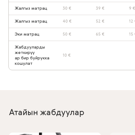
Жалгыз матрац
30 €
39 €
9 €
Жалгыз матрац
40 €
52 €
12 
Эки матрац
50 €
65 €
15 
Жабдууларды
жеткирүү
10 €
ар бир буйрукка
кошулат
Атайын жабдуулар