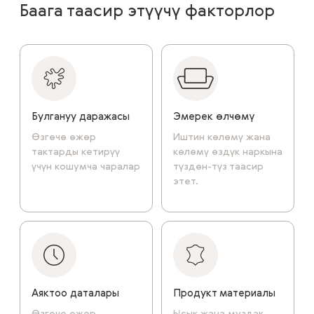
Баага таасир этүүчү факторлор
Булгануу даражасы
Эмерек өлчөмү
Өзгөчө өжөр
Иштин көлөмү жана
тактарды кетирүү
көлөмү өздүк наркына
үчүн кошумча чаралар
түздөн-түз таасир
этет.
Аяктоо даталары
Продукт материалы