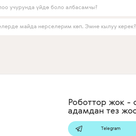
лоо учурунда үйдө боло албасамчы?
елерде майда нерселерим көп. Эмне кылуу керек?
Роботтор жок -
адамдан тез жо
Telegram