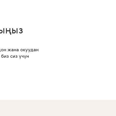
шыңыз
дон жана окуудан
биз сиз үчүн