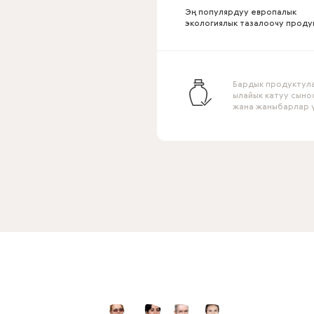
Эң популярдуу европалык
экологиялык тазалоочу проду
Бардык продуктул
ылайык катуу сын
жана жаныбарлар ү