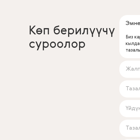
Эмне
Көп берилүүчү
Биз к
суроолор
кылда
тазал
Жалп
Таза
Үйдү
Таза