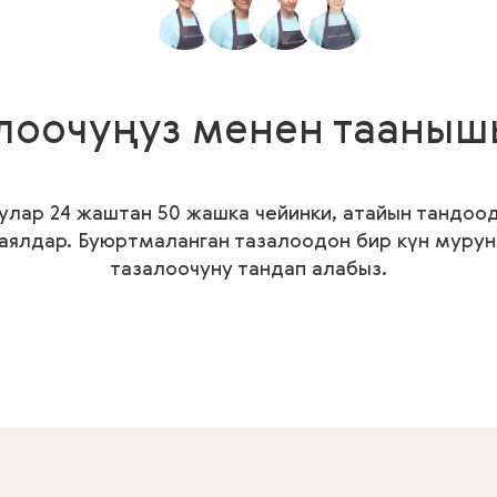
лоочуңуз менен тааны
улар 24 жаштан 50 жашка чейинки, атайын тандоо
 аялдар. Буюртмаланган тазалоодон бир күн мурун 
тазалоочуну тандап алабыз.