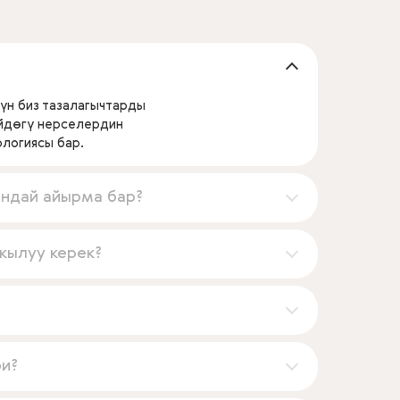
үн биз тазалагычтарды
үйдөгү нерселердин
ологиясы бар.
андай айырма бар?
кылуу керек?
би?