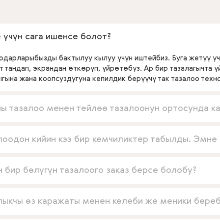
 үчүн сага ишенсе болот?
ардарларыбызды бактылуу кылуу үчүн иштейбиз. Буга жетүү үч
т тандап, экрандан өткөрүп, үйрөтөбүз. Ар бир тазалагычта 
ыгына жана коопсуздугуна кепилдик берүүчү так тазалоо техн
ы тазалоо менен тейлөө тазалоонун ортосунда к
лоодон кийин кээ бир кемчиликтер табылды. Эмне 
н бир бөлүгүн тазалоого заказ берсе болобу?
лыкчы өз каражаты менен келеби же меники бере