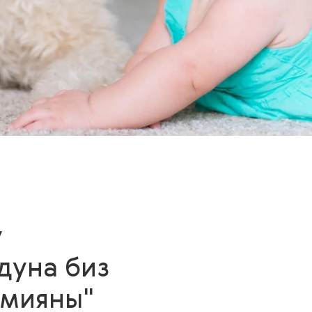
у
дуна биз
имияны"