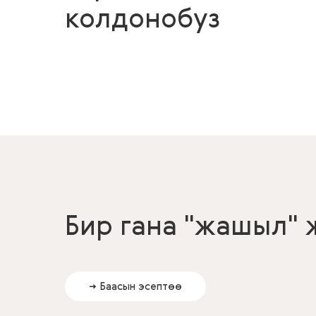
колдонобуз
Бир гана "жашыл" 
→ Баасын эсептөө