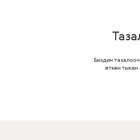
Таза
Биздин тазалооч
өткөн тыкан