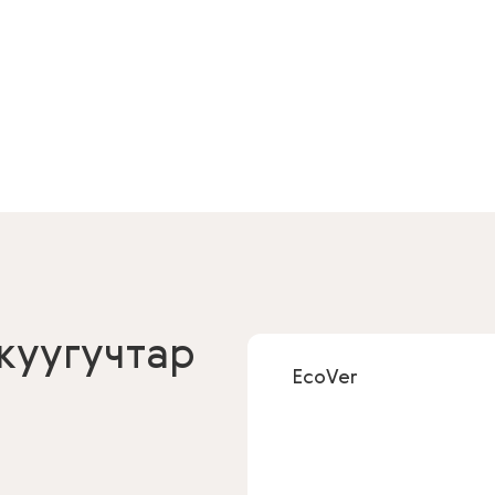
жуугучтар
EcoVer