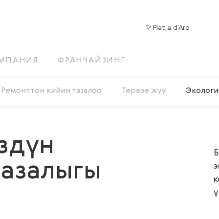
Platja d'Aro
МПАНИЯ
ФРАНЧАЙЗИНГ
Ремонттон кийин тазалоо
Терезе жуу
Экологи
здүн
Б
тазалыгы
э
к
ү