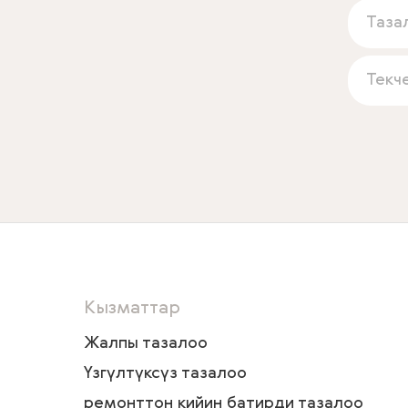
Таза
Текч
Кызматтар
Жалпы тазалоо
Үзгүлтүксүз тазалоо
ремонттон кийин батирди тазалоо