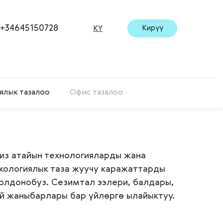
+34645150728
Кирүү
KY
ялык тазалоо
Офис тазалоо
из атайын технологияларды жана
кологиялык таза жуучу каражаттарды
олдонобуз. Сезимтал ээлери, балдары,
й жаныбарлары бар үйлөргө ылайыктуу.