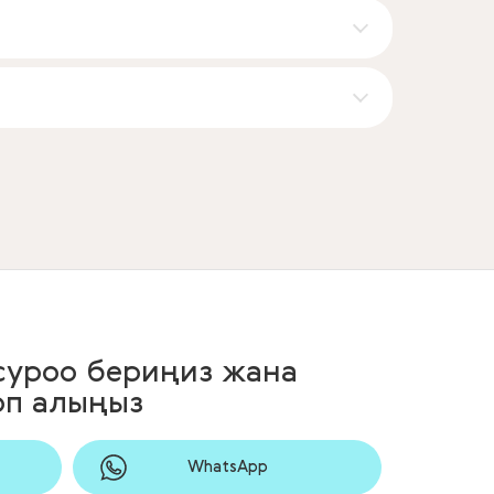
 суроо бериңиз жана
оп алыңыз
WhatsApp