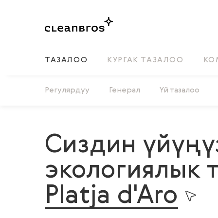
ТАЗАЛОО
КУРГАК ТАЗАЛОО
КО
Регулярдуу
Генерал
Үй тазалоо
Сиздин үйүңү
экологиялык 
Platja d'Aro