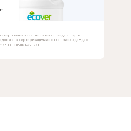
кт
ар европалык жана россиялык стандарттарга
оодон жана сертификациядан өткөн жана адамдар
чүн таптакыр коопсуз.