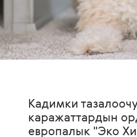
Кадимки тазалооч
каражаттардын ор
европалык "Эко Х