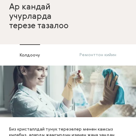
Ар кандай
учурларда
терезе тазалоо
Ремонттон кийин
Колдоочу
Биз кристаллдай тунук терезелер менен камсыз
кылабыз, аларды жамгырдын изинен жана чаңдан