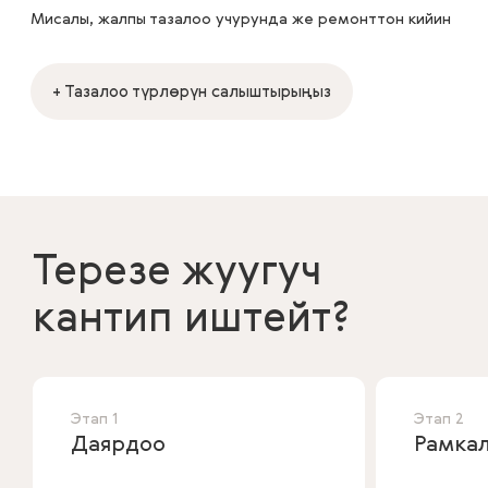
Мисалы, жалпы тазалоо учурунда же ремонттон кийин
+ Тазалоо түрлөрүн салыштырыңыз
Терезе жуугуч
кантип иштейт?
Этап 1
Этап 2
Даярдоо
Рамка