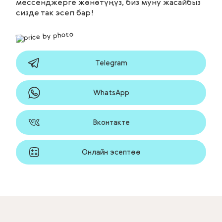
мессенджерге жөнөтүңүз, биз муну жасайбыз
сизде так эсеп бар!
Telegram
WhatsApp
Вконтакте
Онлайн эсептөө