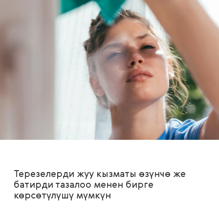
Терезелерди жуу кызматы өзүнчө же
батирди тазалоо менен бирге
көрсөтүлүшү мүмкүн