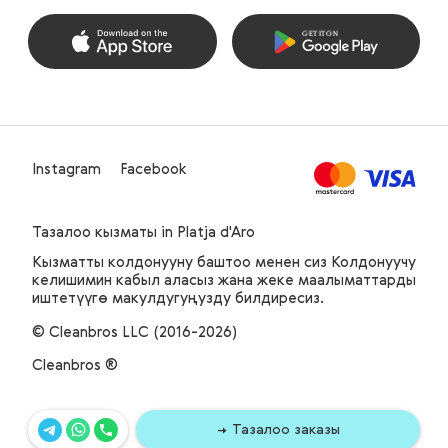
Instagram
Facebook
Тазалоо кызматы
in Platja d'Aro
Кызматты колдонууну баштоо менен сиз Колдонуучу
келишимин кабыл аласыз жана жеке маалыматтарды
иштетүүгө макулдугуңузду билдиресиз.
© Cleanbros LLC (2016-2026)
Cleanbros ®
Тазалоо заказы