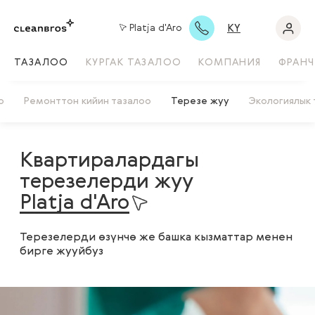
KY
Platja d'Aro
ТАЗАЛОО
КУРГАК ТАЗАЛОО
КОМПАНИЯ
ФРАНЧ
о
Ремонттон кийин тазалоо
Терезе жуу
Экологиялык 
Квартиралардагы
терезелерди жуу
Platja d'Aro
Терезелерди өзүнчө же башка кызматтар менен
бирге жууйбуз