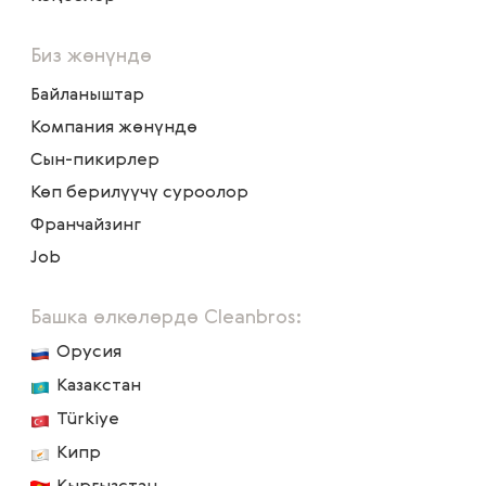
Биз жөнүндө
Байланыштар
Компания жөнүндө
Сын-пикирлер
Көп берилүүчү суроолор
Франчайзинг
Job
Башка өлкөлөрдө Cleanbros:
Орусия
Казакстан
Türkiye
Кипр