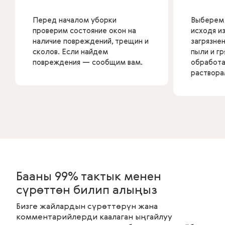
Перед началом уборки
Выберем 
проверим состояние окон на
исходя из
наличие повреждений, трещин и
загрязне
сколов. Если найдем
пыли и гр
повреждения — сообщим вам.
обработ
раствора
Бааны 99% тактык менен
сүрөттөн билип алыңыз
Бизге жайлардын сүрөттөрүн жана
комментарийлерди каалаган ыңгайлуу