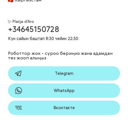
Кыргызстан
Platja d'Aro
+34645150728
Күн сайын баштап 8:30 чейин 22:30
Роботтор жок - суроо бериңиз жана адамдан
тез жооп алыңыз
Telegram
WhatsApp
Вконтакте