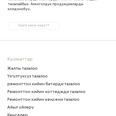
тазалайбыз. Алкоголдук продукцияларды
колдонобуз.
Баага эмне кирет?
Кызматтар
Жалпы тазалоо
Үзгүлтүксүз тазалоо
ремонттон кийин батирди тазалоо
Ремонттон кийин коттеджди тазалоо
Ремонттон кийин кеңсени тазалоо
Айыл үйлөрү
Кеңселер